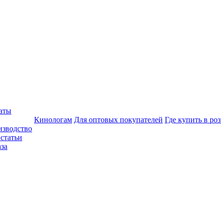
аты
Кинологам
Для оптовых покупателей
Где купить в ро
изводство
статьи
аза