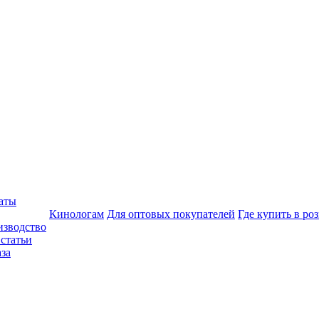
аты
Кинологам
Для оптовых покупателей
Где купить в ро
изводство
статьи
аза