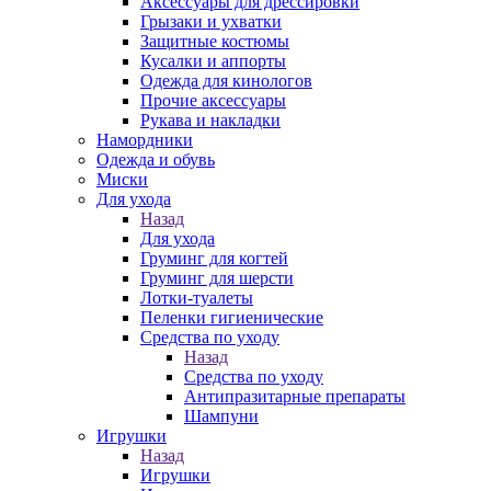
Аксессуары для дрессировки
Грызаки и ухватки
Защитные костюмы
Кусалки и аппорты
Одежда для кинологов
Прочие аксессуары
Рукава и накладки
Намордники
Одежда и обувь
Миски
Для ухода
Назад
Для ухода
Груминг для когтей
Груминг для шерсти
Лотки-туалеты
Пеленки гигиенические
Средства по уходу
Назад
Средства по уходу
Антипразитарные препараты
Шампуни
Игрушки
Назад
Игрушки