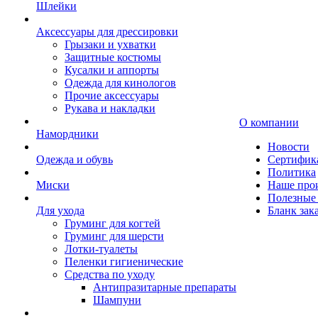
Шлейки
Аксессуары для дрессировки
Грызаки и ухватки
Защитные костюмы
Кусалки и аппорты
Одежда для кинологов
Прочие аксессуары
Рукава и накладки
О компании
Намордники
Новости
Одежда и обувь
Сертифик
Политика
Миски
Наше про
Полезные 
Для ухода
Бланк зак
Груминг для когтей
Груминг для шерсти
Лотки-туалеты
Пеленки гигиенические
Средства по уходу
Антипразитарные препараты
Шампуни