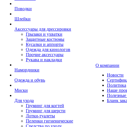
Поводки
Шлейки
Аксессуары для дрессировки
Грызаки и ухватки
Защитные костюмы
Кусалки и аппорты
Одежда для кинологов
Прочие аксессуары
Рукава и накладки
О компании
Намордники
Новости
Одежда и обувь
Сертифик
Политика
Миски
Наше про
Полезные 
Для ухода
Бланк зак
Груминг для когтей
Груминг для шерсти
Лотки-туалеты
Пеленки гигиенические
Средства по уходу