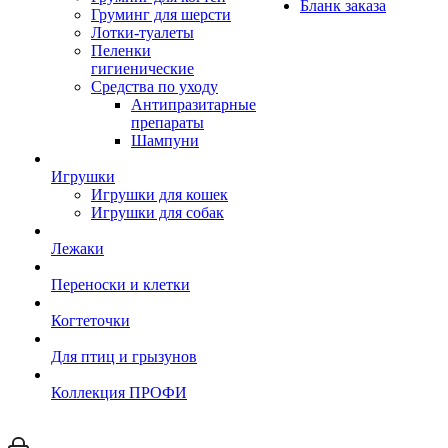
Бланк заказа
Груминг для шерсти
Лотки-туалеты
Пеленки
гигиенические
Средства по уходу
Антипразитарные
препараты
Шампуни
Игрушки
Игрушки для кошек
Игрушки для собак
Лежаки
Переноски и клетки
Когтеточки
Для птиц и грызунов
Коллекция ПРОФИ