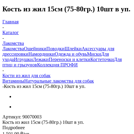
Кость из жил 15см (75-80гр.) 10шт в уп.
Главная
-
Каталог
-
Лакомства
Лакомства
Ошейники
Поводки
Шлейки
Аксессуары для
дрессировки
Намордники
Одежда и обувь
Миски
Для
ухода
Игрушки
Лежаки
Переноски и клетки
Когтеточки
Для
птиц и грызунов
Коллекция ПРОФИ
-
Кости из жил для собак
Витамины
Натуральные лакомства для собак
-
Кость из жил 15см (75-80гр.) 10шт в уп.
Артикул:
90070003
Кость из жил 15см (75-80гр.) 10шт в уп.
Подробнее
1 501.99
₽
/уп