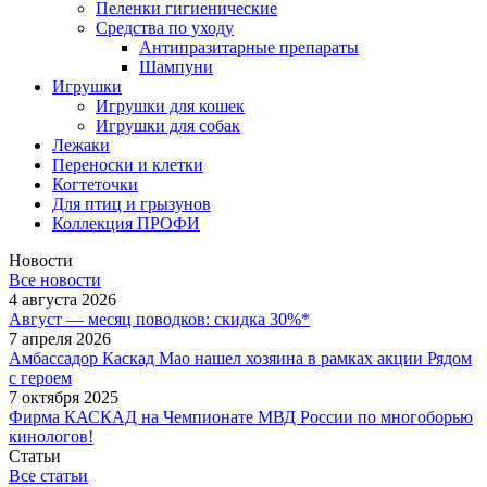
Пеленки гигиенические
Средства по уходу
Антипразитарные препараты
Шампуни
Игрушки
Игрушки для кошек
Игрушки для собак
Лежаки
Переноски и клетки
Когтеточки
Для птиц и грызунов
Коллекция ПРОФИ
Новости
Все новости
4 августа 2026
Август — месяц поводков: скидка 30%*
7 апреля 2026
Амбассадор Каскад Мао нашел хозяина в рамках акции Рядом
с героем
7 октября 2025
Фирма КАСКАД на Чемпионате МВД России по многоборью
кинологов!
Статьи
Все статьи