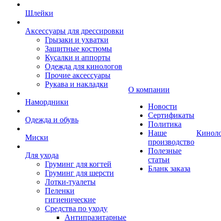
Шлейки
Аксессуары для дрессировки
Грызаки и ухватки
Защитные костюмы
Кусалки и аппорты
Одежда для кинологов
Прочие аксессуары
Рукава и накладки
О компании
Намордники
Новости
Сертификаты
Одежда и обувь
Политика
Наше
Кинол
Миски
производство
Полезные
Для ухода
статьи
Груминг для когтей
Бланк заказа
Груминг для шерсти
Лотки-туалеты
Пеленки
гигиенические
Средства по уходу
Антипразитарные