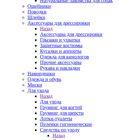
Натуральные лакомства для собак
Ошейники
Поводки
Шлейки
Аксессуары для дрессировки
Назад
Аксессуары для дрессировки
Грызаки и ухватки
Защитные костюмы
Кусалки и аппорты
Одежда для кинологов
Прочие аксессуары
Рукава и накладки
Намордники
Одежда и обувь
Миски
Для ухода
Назад
Для ухода
Груминг для когтей
Груминг для шерсти
Лотки-туалеты
Пеленки гигиенические
Средства по уходу
Назад