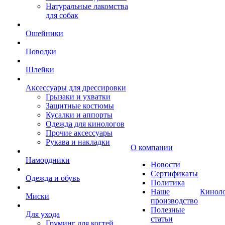
Натуральные лакомства
для собак
Ошейники
Поводки
Шлейки
Аксессуары для дрессировки
Грызаки и ухватки
Защитные костюмы
Кусалки и аппорты
Одежда для кинологов
Прочие аксессуары
Рукава и накладки
О компании
Намордники
Новости
Сертификаты
Одежда и обувь
Политика
Наше
Кинол
Миски
производство
Полезные
Для ухода
статьи
Груминг для когтей