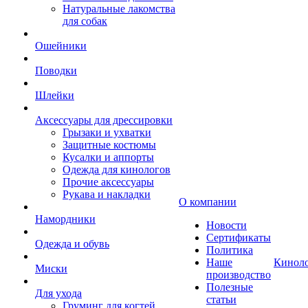
Натуральные лакомства
для собак
Ошейники
Поводки
Шлейки
Аксессуары для дрессировки
Грызаки и ухватки
Защитные костюмы
Кусалки и аппорты
Одежда для кинологов
Прочие аксессуары
Рукава и накладки
О компании
Намордники
Новости
Сертификаты
Одежда и обувь
Политика
Наше
Кинол
Миски
производство
Полезные
Для ухода
статьи
Груминг для когтей