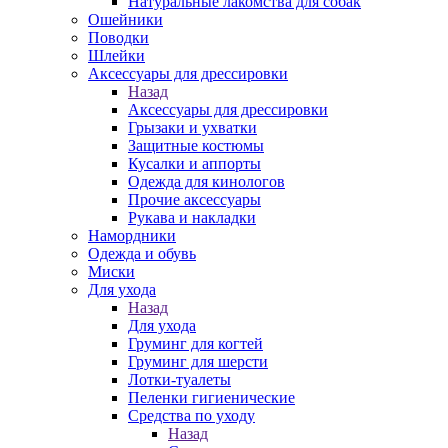
Натуральные лакомства для собак
Ошейники
Поводки
Шлейки
Аксессуары для дрессировки
Назад
Аксессуары для дрессировки
Грызаки и ухватки
Защитные костюмы
Кусалки и аппорты
Одежда для кинологов
Прочие аксессуары
Рукава и накладки
Намордники
Одежда и обувь
Миски
Для ухода
Назад
Для ухода
Груминг для когтей
Груминг для шерсти
Лотки-туалеты
Пеленки гигиенические
Средства по уходу
Назад