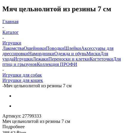
Мяч цельнолитой из резины 7 см
Главная
-
Каталог
-
Игрушки
Лакомства
Ошейники
Поводки
Шлейки
Аксессуары для
дрессировки
Намордники
Одежда и обувь
Миски
Для
ухода
Игрушки
Лежаки
Переноски и клетки
Когтеточки
Для
птиц и грызунов
Коллекция ПРОФИ
-
Игрушки для собак
Игрушки для кошек
-
Мяч цельнолитой из резины 7 см
Артикул:
27799333
Мяч цельнолитой из резины 7 см
Подробнее
388.62
₽
/шт