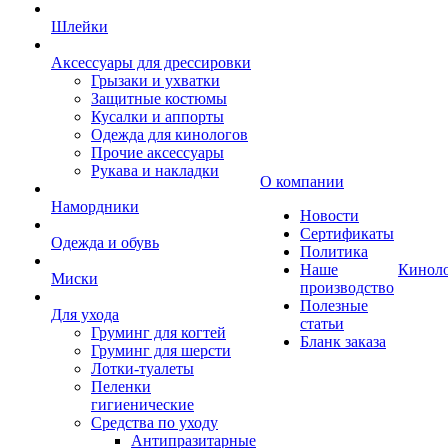
Шлейки
Аксессуары для дрессировки
Грызаки и ухватки
Защитные костюмы
Кусалки и аппорты
Одежда для кинологов
Прочие аксессуары
Рукава и накладки
О компании
Намордники
Новости
Сертификаты
Одежда и обувь
Политика
Наше
Кинол
Миски
производство
Полезные
Для ухода
статьи
Груминг для когтей
Бланк заказа
Груминг для шерсти
Лотки-туалеты
Пеленки
гигиенические
Средства по уходу
Антипразитарные