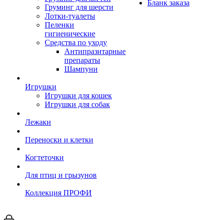
Бланк заказа
Груминг для шерсти
Лотки-туалеты
Пеленки
гигиенические
Средства по уходу
Антипразитарные
препараты
Шампуни
Игрушки
Игрушки для кошек
Игрушки для собак
Лежаки
Переноски и клетки
Когтеточки
Для птиц и грызунов
Коллекция ПРОФИ