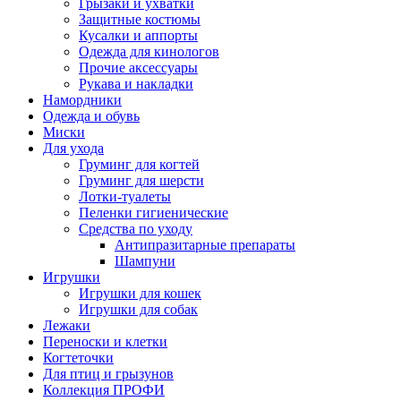
Грызаки и ухватки
Защитные костюмы
Кусалки и аппорты
Одежда для кинологов
Прочие аксессуары
Рукава и накладки
Намордники
Одежда и обувь
Миски
Для ухода
Груминг для когтей
Груминг для шерсти
Лотки-туалеты
Пеленки гигиенические
Средства по уходу
Антипразитарные препараты
Шампуни
Игрушки
Игрушки для кошек
Игрушки для собак
Лежаки
Переноски и клетки
Когтеточки
Для птиц и грызунов
Коллекция ПРОФИ