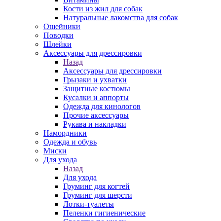
Кости из жил для собак
Натуральные лакомства для собак
Ошейники
Поводки
Шлейки
Аксессуары для дрессировки
Назад
Аксессуары для дрессировки
Грызаки и ухватки
Защитные костюмы
Кусалки и аппорты
Одежда для кинологов
Прочие аксессуары
Рукава и накладки
Намордники
Одежда и обувь
Миски
Для ухода
Назад
Для ухода
Груминг для когтей
Груминг для шерсти
Лотки-туалеты
Пеленки гигиенические