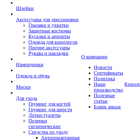
Шлейки
Аксессуары для дрессировки
Грызаки и ухватки
Защитные костюмы
Кусалки и аппорты
Одежда для кинологов
Прочие аксессуары
Рукава и накладки
О компании
Намордники
Новости
Сертификаты
Одежда и обувь
Политика
Наше
Кинол
Миски
производство
Полезные
Для ухода
статьи
Груминг для когтей
Бланк заказа
Груминг для шерсти
Лотки-туалеты
Пеленки
гигиенические
Средства по уходу
Антипразитарные