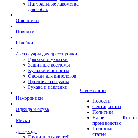
Натуральные лакомства
для собак
Ошейники
Поводки
Шлейки
Аксессуары для дрессировки
Грызаки и ухватки
Защитные костюмы
Кусалки и аппорты
Одежда для кинологов
Прочие аксессуары
Рукава и накладки
О компании
Намордники
Новости
Сертификаты
Одежда и обувь
Политика
Наше
Кинол
Миски
производство
Полезные
Для ухода
статьи
Груминг для когтей