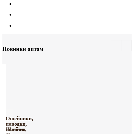
Новинки оптом
Ошейники,
поводки,
Шлейка
шлейки,