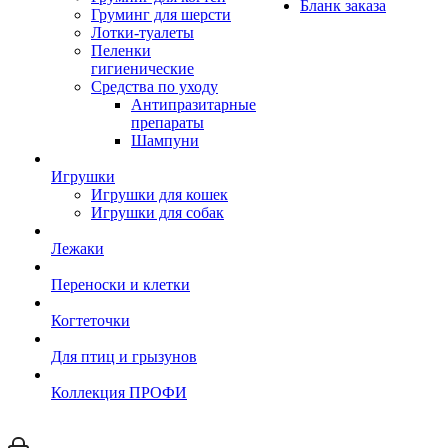
Бланк заказа
Груминг для шерсти
Лотки-туалеты
Пеленки
гигиенические
Средства по уходу
Антипразитарные
препараты
Шампуни
Игрушки
Игрушки для кошек
Игрушки для собак
Лежаки
Переноски и клетки
Когтеточки
Для птиц и грызунов
Коллекция ПРОФИ