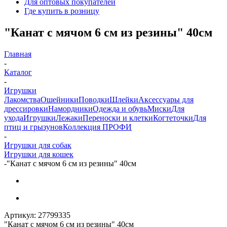
Для оптовых покупателей
Где купить в розницу
"Канат с мячом 6 см из резины" 40см
Главная
-
Каталог
-
Игрушки
Лакомства
Ошейники
Поводки
Шлейки
Аксессуары для
дрессировки
Намордники
Одежда и обувь
Миски
Для
ухода
Игрушки
Лежаки
Переноски и клетки
Когтеточки
Для
птиц и грызунов
Коллекция ПРОФИ
-
Игрушки для собак
Игрушки для кошек
-
"Канат с мячом 6 см из резины" 40см
Артикул:
27799335
"Канат с мячом 6 см из резины" 40см