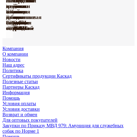
Тактические
с
намордники
Лакомства
Игрушки
ошейники
Ошейники
грудью
для
из
из винила
для
кожаные
Амуниция
Шлейки
для
собак
жил
серии
собак
серия
Поводки
с
Принтованная
нейлоновые
собак
из
для
Happy
серии
«Де
усиленные
Груминг
Игрушки
мягкой
коллекция
с грудью
ПРОФИ
биотана
собак
Farm
«ПРОФИ»
Люкс»
капроновые
«Марли»
«Марли»
подкладкой
«УРБАН»
«СПОРТ»
оптом
оптом
оптом
Компания
О компании
Новости
Наш адрес
Политика
Сертификаты продукции Каскад
Полезные статьи
Партнеры Каскад
Информация
Помощь
Условия оплаты
Условия доставки
Возврат и обмен
Для оптовых покупателей
Закупки по Приказу МВД 979: Амуниция для служебных
собак по Норме 1
Помощь