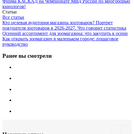
Фирма КАСКАД на Чемпионате МВД России по многоборью
кинологов!
Статьи
Все статьи
Кто целевая аудитория магазина зоотоваров? Портрет
покупателя зоотоваров в 2026-2027. Что говорит статистика
Осенний ассортимент для зоомагазина: что закупить к осени
Как открыть зоомагазин в маленьком городе: пошаговое
руководство
Ранее вы смотрели