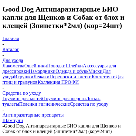
Good Dog Антипаразитарные БИО
капли для Щенков и Собак от блох и
клещей (3пипетки*2мл) (кор=24шт)
Главная
-
Каталог
-
Для ухода
Лакомства
Ошейники
Поводки
Шлейки
Аксессуары для
дрессировки
Намордники
Одежда и обувь
Миски
Для
ухода
Игрушки
Лежаки
Переноски и клетки
Когтеточки
Для
птиц и грызунов
Коллекция ПРОФИ
-
Средства по уходу
Груминг для когтей
Груминг для шерсти
Лотки-
туалеты
Пеленки гигиенические
Средства по уходу
-
Антипразитарные препараты
Шампуни
-
Good Dog Антипаразитарные БИО капли для Щенков и
Собак от блох и клещей (3пипетки*2мл) (кор=24шт)