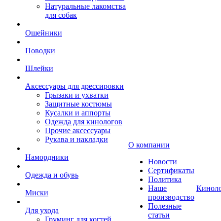
Натуральные лакомства
для собак
Ошейники
Поводки
Шлейки
Аксессуары для дрессировки
Грызаки и ухватки
Защитные костюмы
Кусалки и аппорты
Одежда для кинологов
Прочие аксессуары
Рукава и накладки
О компании
Намордники
Новости
Сертификаты
Одежда и обувь
Политика
Наше
Кинол
Миски
производство
Полезные
Для ухода
статьи
Груминг для когтей