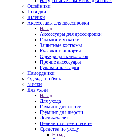
Натуральные лакомства для собак
Ошейники
Поводки
Шлейки
Аксессуары для дрессировки
Назад
Аксессуары для дрессировки
Грызаки и ухватки
Защитные костюмы
Кусалки и аппорты
Одежда для кинологов
Прочие аксессуары
Рукава и накладки
Намордники
Одежда и обувь
Миски
Для ухода
Назад
Для ухода
Груминг для когтей
Груминг для шерсти
Лотки-туалеты
Пеленки гигиенические
Средства по уходу
Назад