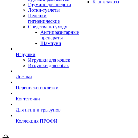
Бланк заказа
Груминг для шерсти
Лотки-туалеты
Пеленки
гигиенические
Средства по уходу
Антипразитарные
препараты
Шампуни
Игрушки
Игрушки для кошек
Игрушки для собак
Лежаки
Переноски и клетки
Когтеточки
Для птиц и грызунов
Коллекция ПРОФИ