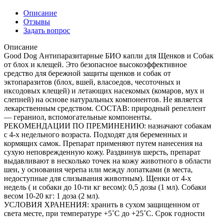
Описание
Отзывы
Задать вопрос
Описание
Good Dog Антипаразитарные БИО капли для Щенков и Собак
от блох и клещей. Это безопасное высокоэффективное
средство для бережной защиты щенков и собак от
эктопаразитов (блох, вшей, власоедов, чесоточных и
иксодовых клещей) и летающих насекомых (комаров, мух и
слепней) на основе натуральных компонентов. Не является
лекарственным средством. СОСТАВ: природный репеллент
— гераниол, вспомогательные компоненты.
РЕКОМЕНДАЦИИ ПО ПРЕМИНЕНИЮ: назначают собакам
с 4-х недельного возраста. Подходят для беременных и
кормящих самок. Препарат применяют путем нанесения на
сухую неповрежденную кожу. Раздвинув шерсть, препарат
выдавливают в несколько точек на кожу животного в области
шеи, у основания черепа или между лопатками (в места,
недоступные для слизывания животным). Щенки от 4-х
недель ( и собаки до 10-ти кг весом): 0,5 дозы (1 мл). Собаки
весом 10-20 кг: 1 доза (2 мл).
УСЛОВИЯ ХРАНЕНИЯ: хранить в сухом защищенном от
света месте, при температуре +5˚С до +25˚С. Срок годности