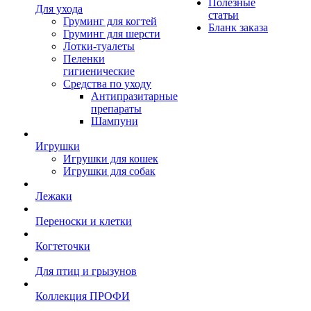
Полезные
Для ухода
статьи
Груминг для когтей
Бланк заказа
Груминг для шерсти
Лотки-туалеты
Пеленки
гигиенические
Средства по уходу
Антипразитарные
препараты
Шампуни
Игрушки
Игрушки для кошек
Игрушки для собак
Лежаки
Переноски и клетки
Когтеточки
Для птиц и грызунов
Коллекция ПРОФИ