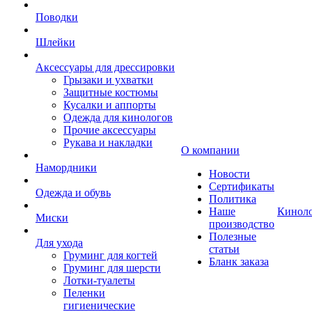
Поводки
Шлейки
Аксессуары для дрессировки
Грызаки и ухватки
Защитные костюмы
Кусалки и аппорты
Одежда для кинологов
Прочие аксессуары
Рукава и накладки
О компании
Намордники
Новости
Сертификаты
Одежда и обувь
Политика
Наше
Кинол
Миски
производство
Полезные
Для ухода
статьи
Груминг для когтей
Бланк заказа
Груминг для шерсти
Лотки-туалеты
Пеленки
гигиенические