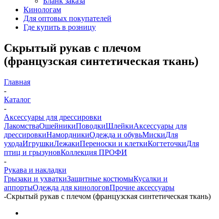
Бланк заказа
Кинологам
Для оптовых покупателей
Где купить в розницу
Скрытый рукав с плечом
(французская синтетическая ткань)
Главная
-
Каталог
-
Аксессуары для дрессировки
Лакомства
Ошейники
Поводки
Шлейки
Аксессуары для
дрессировки
Намордники
Одежда и обувь
Миски
Для
ухода
Игрушки
Лежаки
Переноски и клетки
Когтеточки
Для
птиц и грызунов
Коллекция ПРОФИ
-
Рукава и накладки
Грызаки и ухватки
Защитные костюмы
Кусалки и
аппорты
Одежда для кинологов
Прочие аксессуары
-
Скрытый рукав с плечом (французская синтетическая ткань)