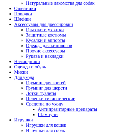
Натуральные лакомства для собак
Ошейники
Поводки
Шлейки
Аксессуары для дрессировки
Грызаки и ухватки
Защитные костюмы
Кусалки и аппорты
Одежда для кинологов
Прочие аксессуары
Рукава и накладки
Намордники
Одежда и обувь
Миски
Для ухода
Груминг для когтей
Груминг для шерсти
Лотки-туалеты
Пеленки гигиенические
Средства по уходу
Антипразитарные препараты
Шампуни
Игрушки
Игрушки для кошек
Игрушки для собак