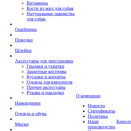
Витамины
Кости из жил для собак
Натуральные лакомства
для собак
Ошейники
Поводки
Шлейки
Аксессуары для дрессировки
Грызаки и ухватки
Защитные костюмы
Кусалки и аппорты
Одежда для кинологов
Прочие аксессуары
Рукава и накладки
О компании
Намордники
Новости
Сертификаты
Одежда и обувь
Политика
Наше
Кинол
Миски
производство