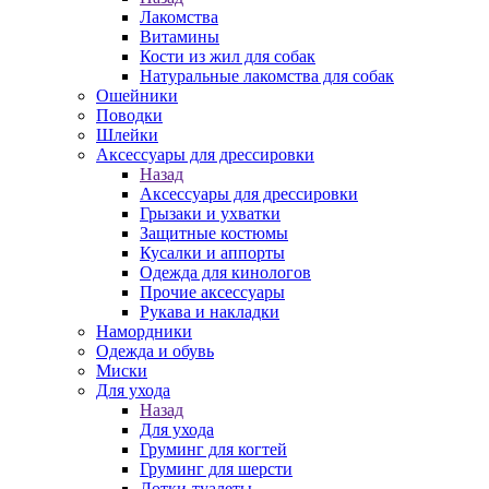
Лакомства
Витамины
Кости из жил для собак
Натуральные лакомства для собак
Ошейники
Поводки
Шлейки
Аксессуары для дрессировки
Назад
Аксессуары для дрессировки
Грызаки и ухватки
Защитные костюмы
Кусалки и аппорты
Одежда для кинологов
Прочие аксессуары
Рукава и накладки
Намордники
Одежда и обувь
Миски
Для ухода
Назад
Для ухода
Груминг для когтей
Груминг для шерсти
Лотки-туалеты