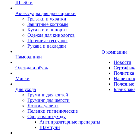
Шлейки
Аксессуары для дрессировки
Грызаки и ухватки
Защитные костюмы
Кусалки и аппорты
Одежда для кинологов
Прочие аксессуары
Рукава и накладки
О компании
Намордники
Новости
Одежда и обувь
Сертифик
Политика
Миски
Наше про
Полезные 
Для ухода
Бланк зак
Груминг для когтей
Груминг для шерсти
Лотки-туалеты
Пеленки гигиенические
Средства по уходу
Антипразитарные препараты
Шампуни