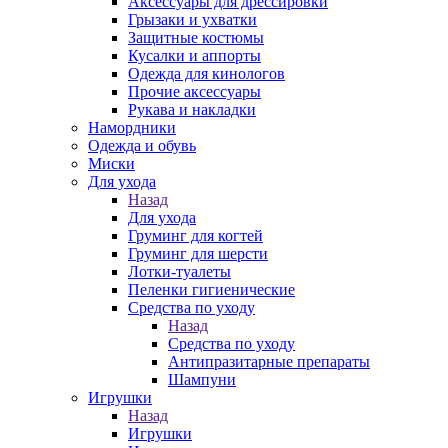
Аксессуары для дрессировки
Грызаки и ухватки
Защитные костюмы
Кусалки и аппорты
Одежда для кинологов
Прочие аксессуары
Рукава и накладки
Намордники
Одежда и обувь
Миски
Для ухода
Назад
Для ухода
Груминг для когтей
Груминг для шерсти
Лотки-туалеты
Пеленки гигиенические
Средства по уходу
Назад
Средства по уходу
Антипразитарные препараты
Шампуни
Игрушки
Назад
Игрушки