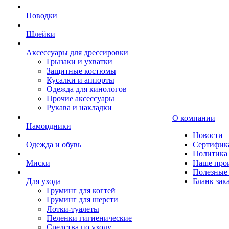
Поводки
Шлейки
Аксессуары для дрессировки
Грызаки и ухватки
Защитные костюмы
Кусалки и аппорты
Одежда для кинологов
Прочие аксессуары
Рукава и накладки
О компании
Намордники
Новости
Одежда и обувь
Сертифик
Политика
Миски
Наше про
Полезные 
Для ухода
Бланк зак
Груминг для когтей
Груминг для шерсти
Лотки-туалеты
Пеленки гигиенические
Средства по уходу