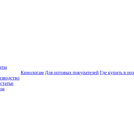
аты
Кинологам
Для оптовых покупателей
Где купить в ро
изводство
статьи
аза