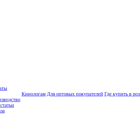
аты
Кинологам
Для оптовых покупателей
Где купить в ро
изводство
статьи
аза