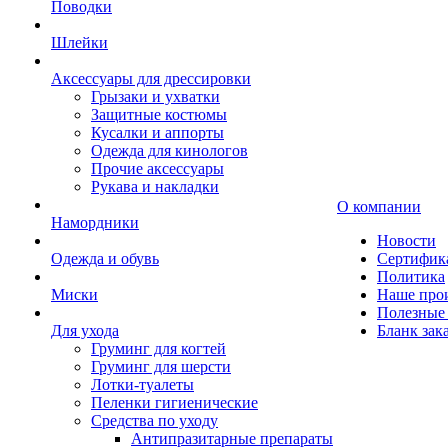
Поводки
Шлейки
Аксессуары для дрессировки
Грызаки и ухватки
Защитные костюмы
Кусалки и аппорты
Одежда для кинологов
Прочие аксессуары
Рукава и накладки
О компании
Намордники
Новости
Одежда и обувь
Сертифик
Политика
Миски
Наше про
Полезные 
Для ухода
Бланк зак
Груминг для когтей
Груминг для шерсти
Лотки-туалеты
Пеленки гигиенические
Средства по уходу
Антипразитарные препараты