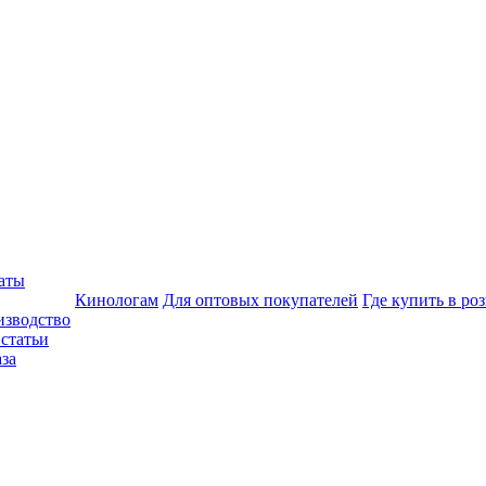
аты
Кинологам
Для оптовых покупателей
Где купить в ро
изводство
статьи
аза