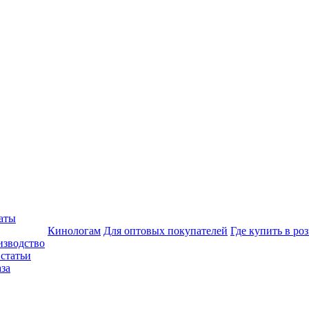
аты
Кинологам
Для оптовых покупателей
Где купить в ро
изводство
статьи
аза