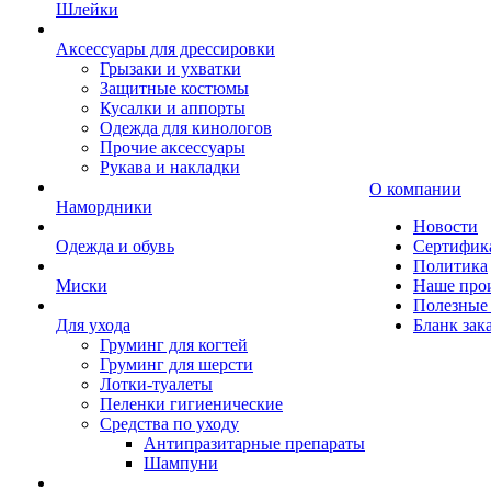
Шлейки
Аксессуары для дрессировки
Грызаки и ухватки
Защитные костюмы
Кусалки и аппорты
Одежда для кинологов
Прочие аксессуары
Рукава и накладки
О компании
Намордники
Новости
Одежда и обувь
Сертифик
Политика
Миски
Наше про
Полезные 
Для ухода
Бланк зак
Груминг для когтей
Груминг для шерсти
Лотки-туалеты
Пеленки гигиенические
Средства по уходу
Антипразитарные препараты
Шампуни