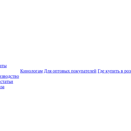
аты
Кинологам
Для оптовых покупателей
Где купить в ро
изводство
статьи
аза