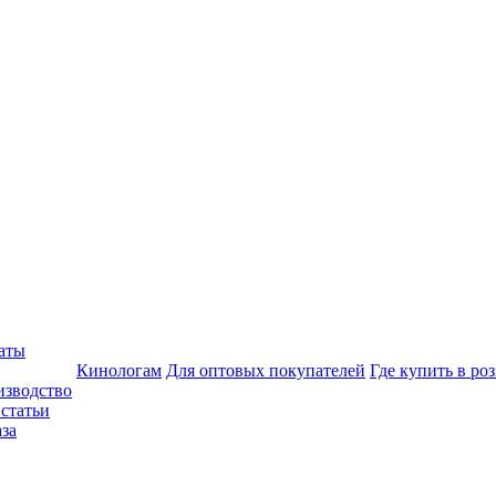
аты
Кинологам
Для оптовых покупателей
Где купить в ро
изводство
статьи
аза