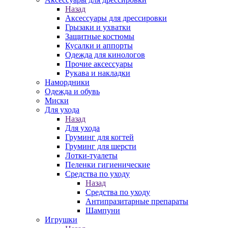
Назад
Аксессуары для дрессировки
Грызаки и ухватки
Защитные костюмы
Кусалки и аппорты
Одежда для кинологов
Прочие аксессуары
Рукава и накладки
Намордники
Одежда и обувь
Миски
Для ухода
Назад
Для ухода
Груминг для когтей
Груминг для шерсти
Лотки-туалеты
Пеленки гигиенические
Средства по уходу
Назад
Средства по уходу
Антипразитарные препараты
Шампуни
Игрушки